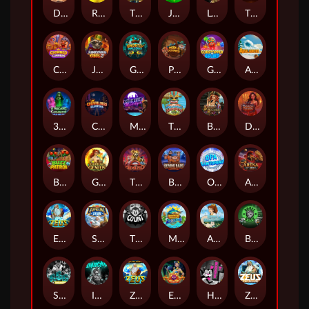
Darkside Prairie: Magical Beast
Raidmark
The Lost Book of Mummy’s Curse
Jumpasaurs
Leatherheads
The Jack & Rose
Crowned Corners
Junkyard Kings 2
Ghostly Hallows
Peek & Pounce
Gobstopper Grind
Avalanche
3 Arcane Cauldrons
Crownlings Clusters
Midnight Mirage
Tikitopia BoosterBelt
Bonnie's Buccaneers
Demon Queen
Buzz Patrol
Gearlab Genius
The Crime File
Behind Bars: Masterplan
Opa Santorini!
Arena of Iron
Epic Ze Zeus
Supreme Zeus
THE COUNT
MARLIN MASTERS: THE BIG HAUL
Aiko and the Wind Spirit
Booze Bash
SixSixSix
Invictus
Ze Zeus
Eye of Medusa
Hot Ross
Zeus Ze Zecond