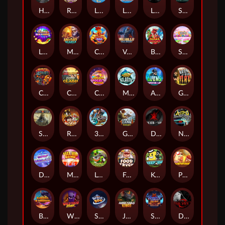
Hand of Anubis
Rise of Fortuna
LE FOOTBALL FAN
LE HOOLIGAN
Life and Death
Shadow Treasure
Lucky Multifruit
Merlin's Mania
Chicken Man
Valhalla: Wild Winter
Blaze Buddies
Sticky Candyland
Crystal Robot
Coop Clash
Chocolate Rocket
Marlin Masters Atlantis
Aliens Among Us
Grug Make Fire
Sand and Ashes
Red Rascal™
3 Cursed Chests™
Great Game Rockies
Death Becomes You
Nitro Nights
Dandy Diamonds
Max Win Machine
Le Prechaun
Fred's Food Truck
Keep 'em
Piggy Cluster Hunt
Barrel Bonanza
Wild Dojo Strike
Space Zoo
Junkyard Kings
Shadow Strike
Dark Spiral