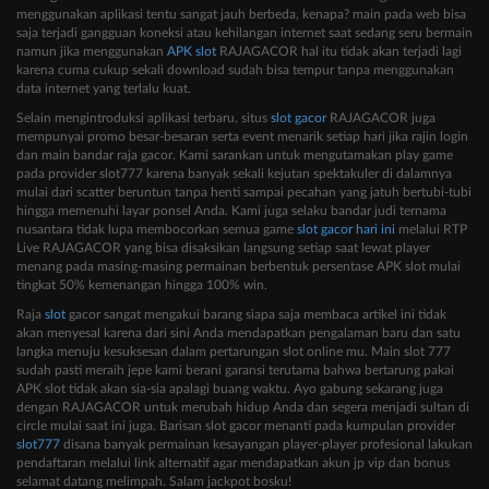
menggunakan aplikasi tentu sangat jauh berbeda, kenapa? main pada web bisa
saja terjadi gangguan koneksi atau kehilangan internet saat sedang seru bermain
namun jika menggunakan
APK slot
RAJAGACOR hal itu tidak akan terjadi lagi
karena cuma cukup sekali download sudah bisa tempur tanpa menggunakan
data internet yang terlalu kuat.
Selain mengintroduksi aplikasi terbaru, situs
slot gacor
RAJAGACOR juga
mempunyai promo besar-besaran serta event menarik setiap hari jika rajin login
dan main bandar raja gacor. Kami sarankan untuk mengutamakan play game
pada provider slot777 karena banyak sekali kejutan spektakuler di dalamnya
mulai dari scatter beruntun tanpa henti sampai pecahan yang jatuh bertubi-tubi
hingga memenuhi layar ponsel Anda. Kami juga selaku bandar judi ternama
nusantara tidak lupa membocorkan semua game
slot gacor hari ini
melalui RTP
Live RAJAGACOR yang bisa disaksikan langsung setiap saat lewat player
menang pada masing-masing permainan berbentuk persentase APK slot mulai
tingkat 50% kemenangan hingga 100% win.
Raja
slot
gacor sangat mengakui barang siapa saja membaca artikel ini tidak
akan menyesal karena dari sini Anda mendapatkan pengalaman baru dan satu
langka menuju kesuksesan dalam pertarungan slot online mu. Main slot 777
sudah pasti meraih jepe kami berani garansi terutama bahwa bertarung pakai
APK slot tidak akan sia-sia apalagi buang waktu. Ayo gabung sekarang juga
dengan RAJAGACOR untuk merubah hidup Anda dan segera menjadi sultan di
circle mulai saat ini juga. Barisan slot gacor menanti pada kumpulan provider
slot777
disana banyak permainan kesayangan player-player profesional lakukan
pendaftaran melalui link alternatif agar mendapatkan akun jp vip dan bonus
selamat datang melimpah. Salam jackpot bosku!