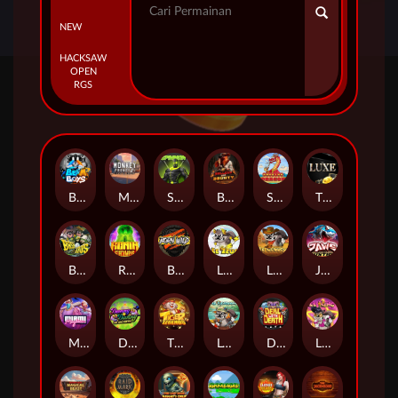
NEW
HACKSAW
OPEN
RGS
Beam Boys
Monkey Frenzy 2: Boss is Here!
Spinman
BULLETS AND BOUNTY
SMOKING DRAGON
The Luxe
BASH BROS
Ronin Stackways
Born Wild
LE ZEUS
LE COWBOY
JAWS OF JUSTICE
MIAMI MAYHEM
DONNY AND DANNY
TIGER LEGENDS
Le Fisherman
DEAL WITH DEATH
LE KING