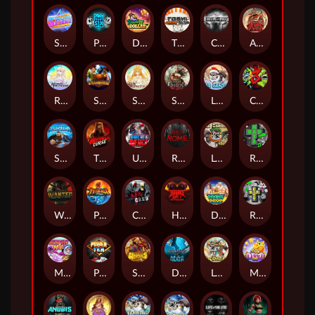
Superstar Sevens
PRAY FOR SIX
Danny Dollar
TOSHI WAYS CLUB
CIRCLE OF LIFE
ARMY OF ARES
RAINBOW PRINCESS
STEAMRUNNERS
SUN PRINCESS
SPEAR OF ATHENA
LE SANTA
CHAOS CREW 3
STORMBORN
THE WILDWOOD CURSE
Ultimate Slot of America
Reign of Rome
Le Bandit
Rad Maxx
Wanted Dead or a Wild
Phoenix
Cash Crew
Hounds Of Hell
Divine Drop
RIP City
Munchy Milo
Power of 10
Strength Of Hercules
Dynasty of Death
Le Digger
Magic Piggy OG