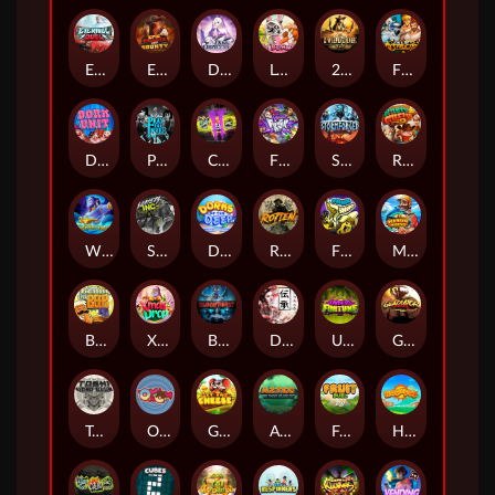
Eternal Duel
EPIC BULLETS & BOUNTY
Dusk Princess
Le Bunny
2 Wild 2 Die
Fist Of Destruction
Dork Unit
Pray for Three
Chaos Crew 2
Fighter Pit
Stormforged
Rusty & Curly
Wishbringer
Slayers Inc
Dorks of The Deep
Rotten
FRKN Bananas
Marlin Master
Benny The Beer
Xmas Drop
Bloodthirst
Densho
Undead Fortune
Gladiator Legends
Toshi Video Club
OmNom
Get The Cheese
Aztec Twist
Fruit Duel
Hop'n'Pop