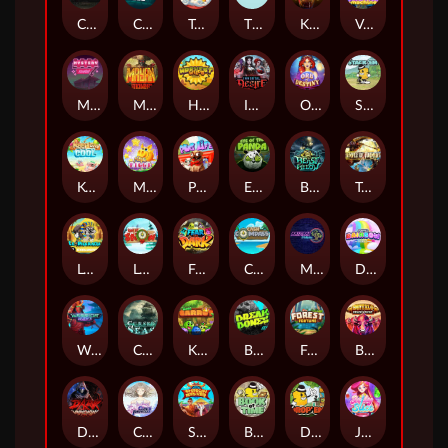
Chaos Crew
Cubes 2
Tai The Toad
The Respinners
Klowns
Vending Machine
Mystery Motel
Mayan Stackways
Harvest Wilds
Immortal Desire
Orb of Destiny
Stack'em
Keep 'em Cool
Magic Piggy
Pug Life
Eye of the Panda
Beast Below
Temple of Torment
Le Pharaoh
Let It Snow
Fear the Dark
Cash Compass
Miami Multiplier
Double Rainbow
Warrior Ways
Cursed Seas
King Carrot
Break Bones
Forest Fortune
Buffalo Stack'n'Sync
Dark Summoning
Cloud Princess
Shaolin Master
Book of Time
Drop'em
Jelly Slice