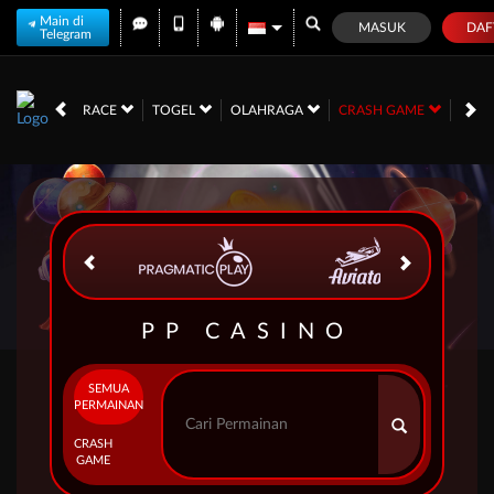
Main di
MASUK
DAF
Telegram
 CASINO
RACE
TOGEL
OLAHRAGA
CRASH GAME
ARC
PP CASINO
SEMUA
PERMAINAN
CRASH
GAME