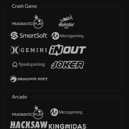
Crash Game
Arcade