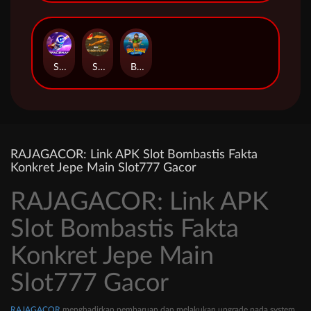
Spaceman
Slot88 High Flyer
Big Bass Crash
RAJAGACOR: Link APK Slot Bombastis Fakta
Konkret Jepe Main Slot777 Gacor
RAJAGACOR: Link APK
Slot Bombastis Fakta
Konkret Jepe Main
Slot777 Gacor
RAJAGACOR
menghadirkan pembaruan dan melakukan upgrade pada system