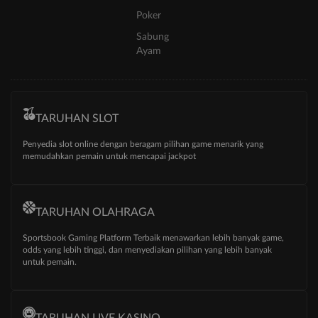
Poker
Sabung
Ayam
TARUHAN SLOT
Penyedia slot online dengan beragam pilihan game menarik yang
memudahkan pemain untuk mencapai jackpot
TARUHAN OLAHRAGA
Sportsbook Gaming Platform Terbaik menawarkan lebih banyak game,
odds yang lebih tinggi, dan menyediakan pilihan yang lebih banyak
untuk pemain.