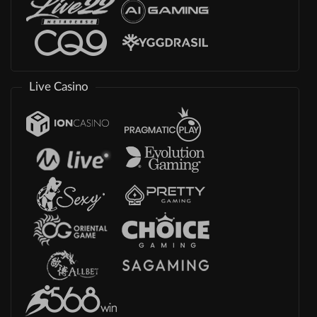
Live Casino