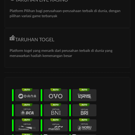
TARUHAN LIVE KASINO
Platform Pilihan bagi perusahaan-perusahaan terbaik di dunia, dengan
pilihan variasi game terbanyak
TARUHAN TOGEL
Platform togel yang menarik dari perusahan terbaik di dunia yang
menawarkan hadiah kemenangan besar