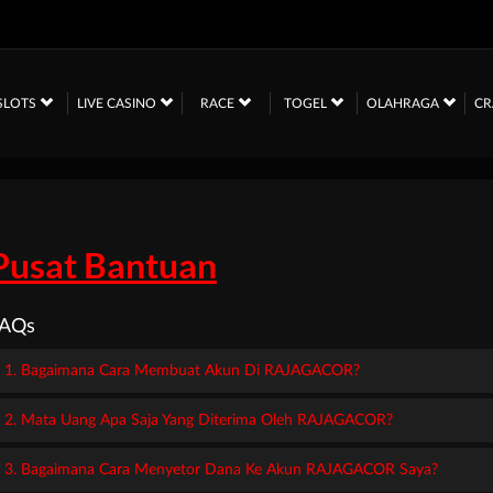
SLOTS
LIVE CASINO
RACE
TOGEL
OLAHRAGA
CR
Pusat Bantuan
AQs
1. Bagaimana Cara Membuat Akun Di RAJAGACOR?
2. Mata Uang Apa Saja Yang Diterima Oleh RAJAGACOR?
3. Bagaimana Cara Menyetor Dana Ke Akun RAJAGACOR Saya?