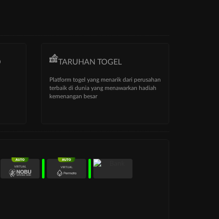
O
TARUHAN TOGEL
Platform togel yang menarik dari perusahan
terbaik di dunia yang menawarkan hadiah
kemenangan besar