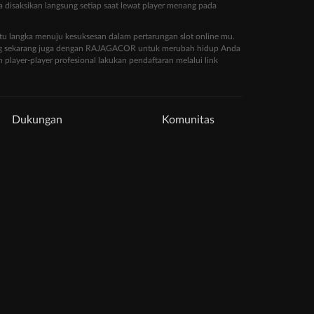
disaksikan langsung setiap saat lewat player menang pada
tu langka menuju kesuksesan dalam pertarungan slot online mu.
gabung sekarang juga dengan RAJAGACOR untuk merubah hidup Anda
layer-player profesional lakukan pendaftaran melalui link
Dukungan
Komunitas