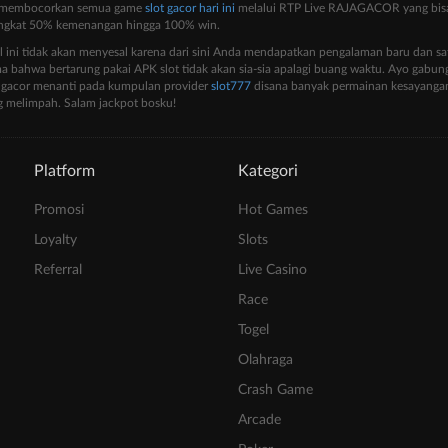
upa membocorkan semua game
slot gacor hari ini
melalui RTP Live RAJAGACOR yang bisa 
tingkat 50% kemenangan hingga 100% win.
l ini tidak akan menyesal karena dari sini Anda mendapatkan pengalaman baru dan sa
tama bahwa bertarung pakai APK slot tidak akan sia-sia apalagi buang waktu. Ayo 
slot gacor menanti pada kumpulan provider
slot777
disana banyak permainan kesayangan p
ng melimpah. Salam jackpot bosku!
Platform
Kategori
Promosi
Hot Games
Loyalty
Slots
Referral
Live Casino
Race
Togel
Olahraga
Crash Game
Arcade