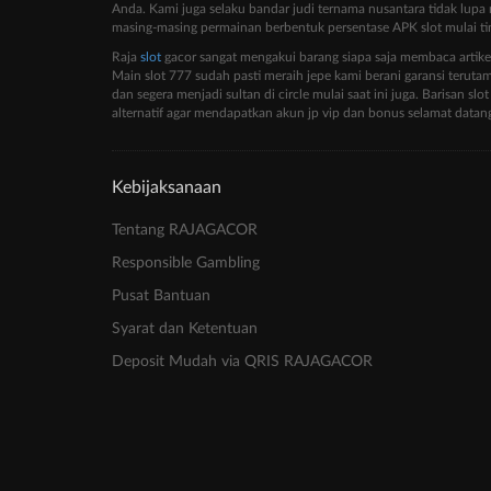
Anda. Kami juga selaku bandar judi ternama nusantara tidak l
masing-masing permainan berbentuk persentase APK slot mulai 
Raja
slot
gacor sangat mengakui barang siapa saja membaca artike
Main slot 777 sudah pasti meraih jepe kami berani garansi teru
dan segera menjadi sultan di circle mulai saat ini juga. Barisan 
alternatif agar mendapatkan akun jp vip dan bonus selamat data
Kebijaksanaan
Tentang RAJAGACOR
Responsible Gambling
Pusat Bantuan
Syarat dan Ketentuan
Deposit Mudah via QRIS RAJAGACOR