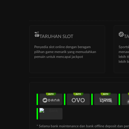
TARUHAN SLOT
T
Penyedia slot online dengan beragam
Sports
pilihan game menarik yang memudahkan
menawa
pemain untuk mencapai jackpot
lebih 
lebih 
* Selama bank maintenance dan bank offline deposit dan pen