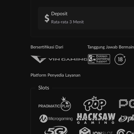
Deposit
Rata-rata 3 Menit
Bersertifikasi Dari
Tanggung Jawab Bermain
Platform Penyedia Layanan
Slots