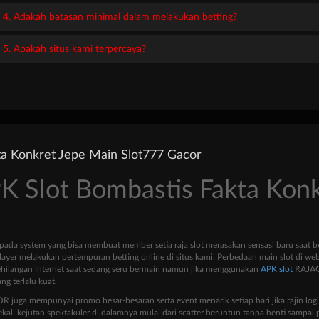
4. Adakah batasan minimal dalam melakukan betting?
5. Apakah situs kami terpercaya?
a Konkret Jepe Main Slot777 Gacor
 Slot Bombastis Fakta Konk
 system yang bisa membuat member setia raja slot merasakan sensasi baru saat ber
 player melakukan pertempuran betting online di situs kami. Perbedaan main slot di w
kehilangan internet saat sedang seru bermain namun jika menggunakan
APK slot
RAJAGA
g terlalu kuat.
uga mempunyai promo besar-besaran serta event menarik setiap hari jika rajin logi
li kejutan spektakuler di dalamnya mulai dari scatter beruntun tanpa henti sampai 